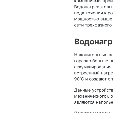
компаниями-произ
Водонагревательн
подключении к ро
мощностью выше 8
сети трехфазного
Водонагр
Накопительные во
гораздо больше п
аккумулирования 
встроенный нагре
90˚C и создают о
Данные устройств
механического), 
являются наполь