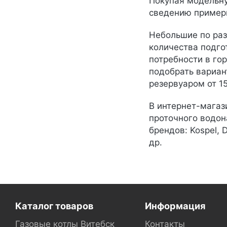
Покупая модельну
сведению примерн
Небольшие по раз
количества подго
потребности в го
подобрать вариант
резервуаром от 15
В интернет-магаз
проточного водон
брендов: Kospel, D
др.
Каталог товаров
Информация
Газовые котлы Витебск
Контакты