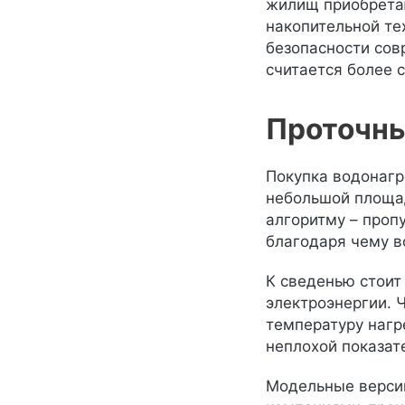
жилищ приобретаю
накопительной те
безопасности сов
считается более 
Проточны
Покупка водонагр
небольшой площад
алгоритму – проп
благодаря чему в
К сведенью стоит
электроэнергии. 
температуру нагр
неплохой показат
Модельные версии